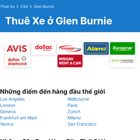
Thuê Xe
USA
Glen Burnie
Thuê Xe ở Glen Burnie
Những điểm đến hàng đầu thế giới
Los Angeles
Melbourne
London
Paris
Geneva
Zurich
Frankfurt am Main
Milano
Venice
San Francisco