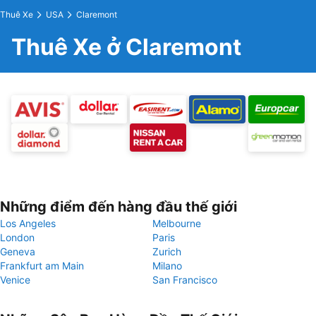
Thuê Xe
USA
Claremont
Thuê Xe ở Claremont
Những điểm đến hàng đầu thế giới
Los Angeles
Melbourne
London
Paris
Geneva
Zurich
Frankfurt am Main
Milano
Venice
San Francisco