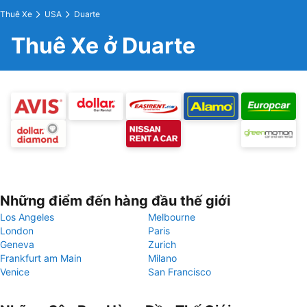
Thuê Xe
USA
Duarte
Thuê Xe ở Duarte
Những điểm đến hàng đầu thế giới
Los Angeles
Melbourne
London
Paris
Geneva
Zurich
Frankfurt am Main
Milano
Venice
San Francisco