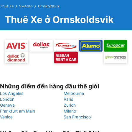
Thuê Xe
Sweden
Ornskoldsvik
Thuê Xe ở Ornskoldsvik
Những điểm đến hàng đầu thế giới
Los Angeles
Melbourne
London
Paris
Geneva
Zurich
Frankfurt am Main
Milano
Venice
San Francisco