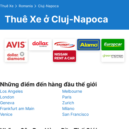
Thuê Xe
Romania
Cluj-Napoca
Thuê Xe ở Cluj-Napoca
Những điểm đến hàng đầu thế giới
Los Angeles
Melbourne
London
Paris
Geneva
Zurich
Frankfurt am Main
Milano
Venice
San Francisco