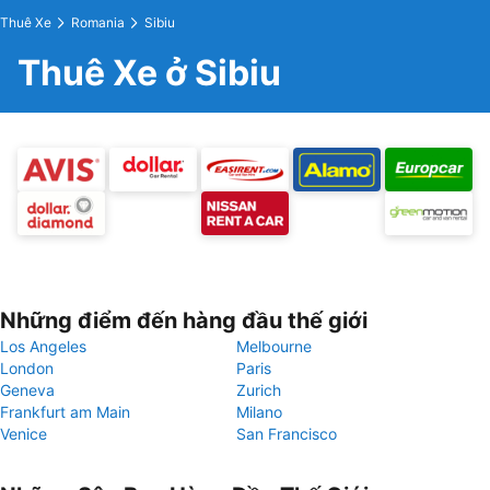
Thuê Xe
Romania
Sibiu
Thuê Xe ở Sibiu
Những điểm đến hàng đầu thế giới
Los Angeles
Melbourne
London
Paris
Geneva
Zurich
Frankfurt am Main
Milano
Venice
San Francisco