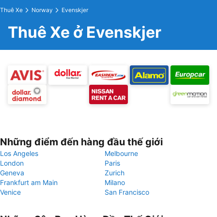
Thuê Xe
Norway
Evenskjer
Thuê Xe ở Evenskjer
Những điểm đến hàng đầu thế giới
Los Angeles
Melbourne
London
Paris
Geneva
Zurich
Frankfurt am Main
Milano
Venice
San Francisco