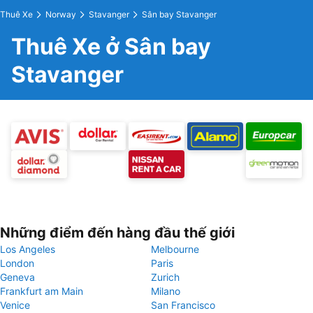
Thuê Xe
Norway
Stavanger
Sân bay Stavanger
Thuê Xe ở Sân bay
Stavanger
Những điểm đến hàng đầu thế giới
Los Angeles
Melbourne
London
Paris
Geneva
Zurich
Frankfurt am Main
Milano
Venice
San Francisco