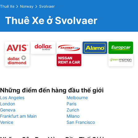
Thuê Xe
Norway
Svolvaer
Thuê Xe ở Svolvaer
Những điểm đến hàng đầu thế giới
Los Angeles
Melbourne
London
Paris
Geneva
Zurich
Frankfurt am Main
Milano
Venice
San Francisco