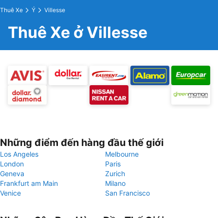
Thuê Xe
Ý
Villesse
Thuê Xe ở Villesse
Những điểm đến hàng đầu thế giới
Los Angeles
Melbourne
London
Paris
Geneva
Zurich
Frankfurt am Main
Milano
Venice
San Francisco