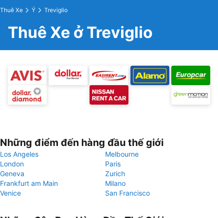
Thuê Xe
Ý
Treviglio
Thuê Xe ở Treviglio
Những điểm đến hàng đầu thế giới
Los Angeles
Melbourne
London
Paris
Geneva
Zurich
Frankfurt am Main
Milano
Venice
San Francisco