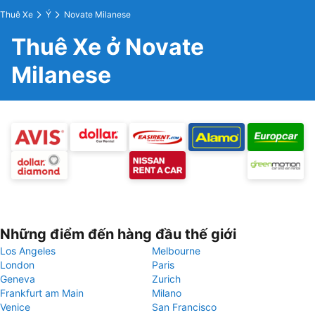
Thuê Xe
Ý
Novate Milanese
Thuê Xe ở Novate
Milanese
Những điểm đến hàng đầu thế giới
Los Angeles
Melbourne
London
Paris
Geneva
Zurich
Frankfurt am Main
Milano
Venice
San Francisco