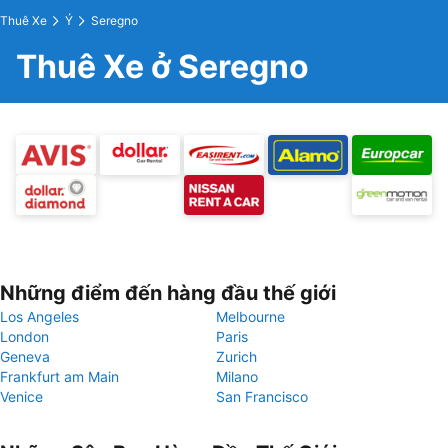
Thuê Xe
Ý
Seregno
Thuê Xe ở Seregno
Những điểm đến hàng đầu thế giới
Los Angeles
Melbourne
London
Paris
Geneva
Zurich
Frankfurt am Main
Milano
Venice
San Francisco