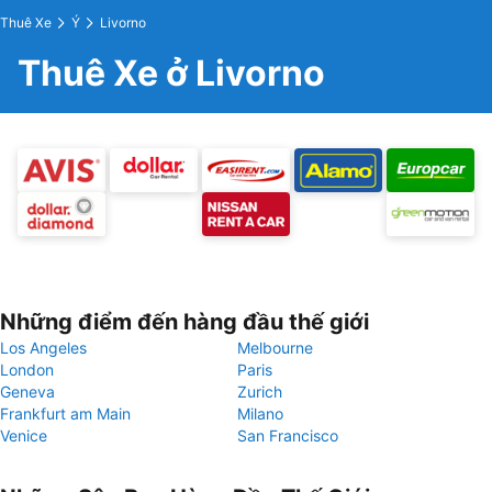
Thuê Xe
Ý
Livorno
Thuê Xe ở Livorno
Những điểm đến hàng đầu thế giới
Los Angeles
Melbourne
London
Paris
Geneva
Zurich
Frankfurt am Main
Milano
Venice
San Francisco