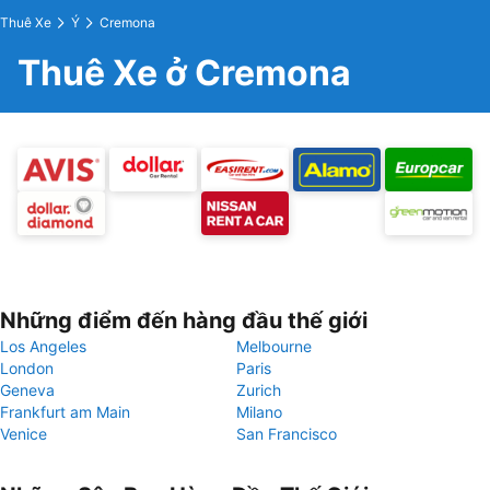
Thuê Xe
Ý
Cremona
Thuê Xe ở Cremona
Những điểm đến hàng đầu thế giới
Los Angeles
Melbourne
London
Paris
Geneva
Zurich
Frankfurt am Main
Milano
Venice
San Francisco