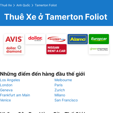
Thuê Xe
Anh Quốc
Tamerton Foliot
Thuê Xe ở Tamerton Foliot
Những điểm đến hàng đầu thế giới
Los Angeles
Melbourne
London
Paris
Geneva
Zurich
Frankfurt am Main
Milano
Venice
San Francisco