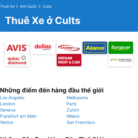
Thuê Xe
Anh Quốc
Cults
Thuê Xe ở Cults
Những điểm đến hàng đầu thế giới
Los Angeles
Melbourne
London
Paris
Geneva
Zurich
Frankfurt am Main
Milano
Venice
San Francisco