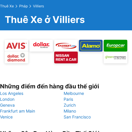
Thuê Xe
Pháp
Villiers
Thuê Xe ở Villiers
Những điểm đến hàng đầu thế giới
Los Angeles
Melbourne
London
Paris
Geneva
Zurich
Frankfurt am Main
Milano
Venice
San Francisco