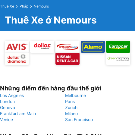
Thuê Xe
Pháp
Nemours
Thuê Xe ở Nemours
Những điểm đến hàng đầu thế giới
Los Angeles
Melbourne
London
Paris
Geneva
Zurich
Frankfurt am Main
Milano
Venice
San Francisco