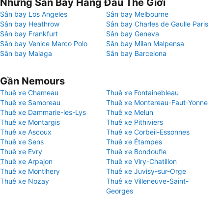
Những Sân Bay Hàng Đầu Thế Giới
Sân bay Los Angeles
Sân bay Melbourne
Sân bay Heathrow
Sân bay Charles de Gaulle Paris
Sân bay Frankfurt
Sân bay Geneva
Sân bay Venice Marco Polo
Sân bay Milan Malpensa
Sân bay Malaga
Sân bay Barcelona
Gần Nemours
Thuê xe Chameau
Thuê xe Fontainebleau
Thuê xe Samoreau
Thuê xe Montereau-Faut-Yonne
Thuê xe Dammarie-les-Lys
Thuê xe Melun
Thuê xe Montargis
Thuê xe Pithiviers
Thuê xe Ascoux
Thuê xe Corbeil-Essonnes
Thuê xe Sens
Thuê xe Étampes
Thuê xe Evry
Thuê xe Bondoufle
Thuê xe Arpajon
Thuê xe Viry-Chatillon
Thuê xe Montlhery
Thuê xe Juvisy-sur-Orge
Thuê xe Nozay
Thuê xe Villeneuve-Saint-
Georges