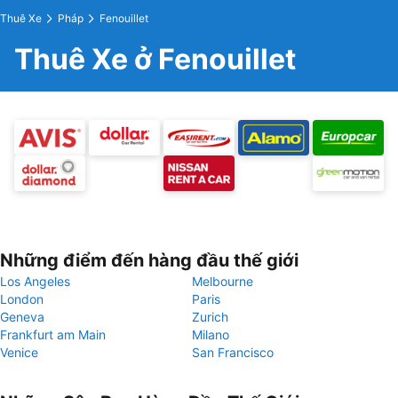
Thuê Xe
Pháp
Fenouillet
Thuê Xe ở Fenouillet
Những điểm đến hàng đầu thế giới
Los Angeles
Melbourne
London
Paris
Geneva
Zurich
Frankfurt am Main
Milano
Venice
San Francisco