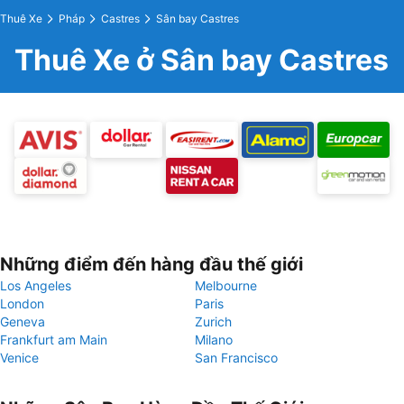
Thuê Xe
Pháp
Castres
Sân bay Castres
Thuê Xe ở Sân bay Castres
Những điểm đến hàng đầu thế giới
Los Angeles
Melbourne
London
Paris
Geneva
Zurich
Frankfurt am Main
Milano
Venice
San Francisco