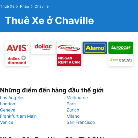
Thuê Xe
Pháp
Chaville
Thuê Xe ở Chaville
Những điểm đến hàng đầu thế giới
Los Angeles
Melbourne
London
Paris
Geneva
Zurich
Frankfurt am Main
Milano
Venice
San Francisco