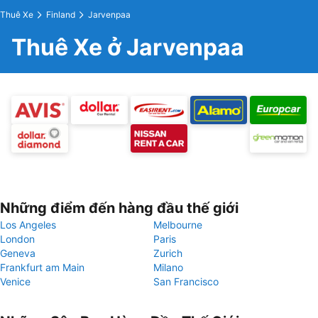
Thuê Xe
Finland
Jarvenpaa
Thuê Xe ở Jarvenpaa
Những điểm đến hàng đầu thế giới
Los Angeles
Melbourne
London
Paris
Geneva
Zurich
Frankfurt am Main
Milano
Venice
San Francisco