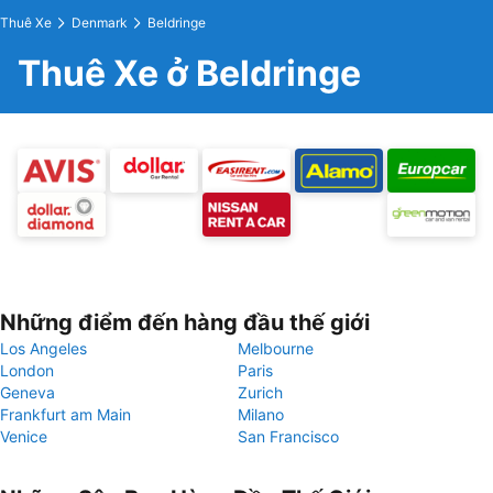
Thuê Xe
Denmark
Beldringe
Thuê Xe ở Beldringe
Những điểm đến hàng đầu thế giới
Los Angeles
Melbourne
London
Paris
Geneva
Zurich
Frankfurt am Main
Milano
Venice
San Francisco