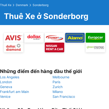
Thuê Xe
Denmark
Sonderborg
Thuê Xe ở Sonderborg
Những điểm đến hàng đầu thế giới
Los Angeles
Melbourne
London
Paris
Geneva
Zurich
Frankfurt am Main
Milano
Venice
San Francisco