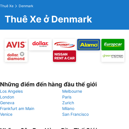
Thuê Xe
Denmark
Thuê Xe ở Denmark
Những điểm đến hàng đầu thế giới
Los Angeles
Melbourne
London
Paris
Geneva
Zurich
Frankfurt am Main
Milano
Venice
San Francisco