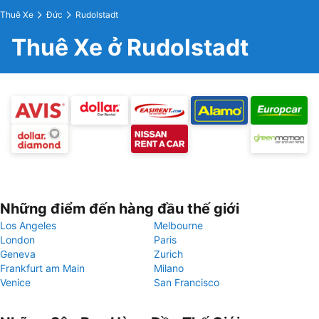
Thuê Xe
Đức
Rudolstadt
Thuê Xe ở Rudolstadt
Những điểm đến hàng đầu thế giới
Los Angeles
Melbourne
London
Paris
Geneva
Zurich
Frankfurt am Main
Milano
Venice
San Francisco