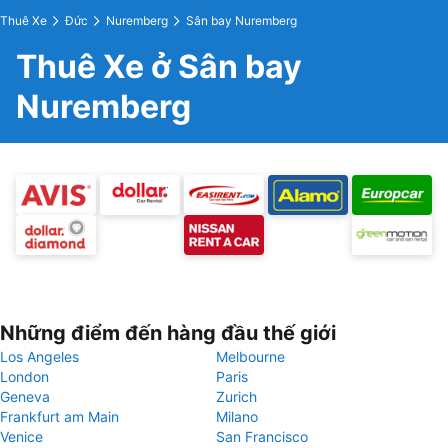
Thuê Xe
Đức
Nuremberg
Sân bay Nuremberg
Thuê Xe ở Sân bay
Nuremberg
Những điểm đến hàng đầu thế giới
Los Angeles
Melbourne
London
Paris
Geneva
Zurich
Frankfurt am Main
Milano
Venice
San Francisco