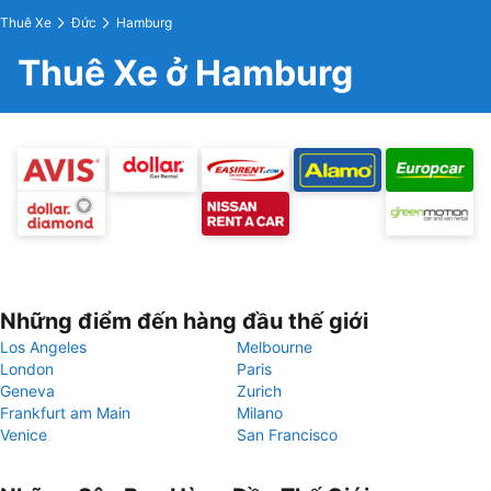
Thuê Xe
Đức
Hamburg
Thuê Xe ở Hamburg
Những điểm đến hàng đầu thế giới
Los Angeles
Melbourne
London
Paris
Geneva
Zurich
Frankfurt am Main
Milano
Venice
San Francisco