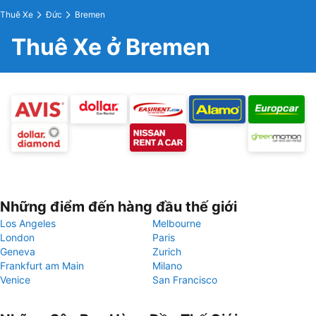
Thuê Xe
Đức
Bremen
Thuê Xe ở Bremen
Những điểm đến hàng đầu thế giới
Los Angeles
Melbourne
London
Paris
Geneva
Zurich
Frankfurt am Main
Milano
Venice
San Francisco