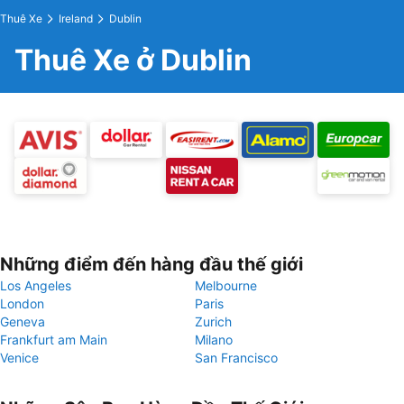
Thuê Xe
Ireland
Dublin
Thuê Xe ở Dublin
Những điểm đến hàng đầu thế giới
Los Angeles
Melbourne
London
Paris
Geneva
Zurich
Frankfurt am Main
Milano
Venice
San Francisco