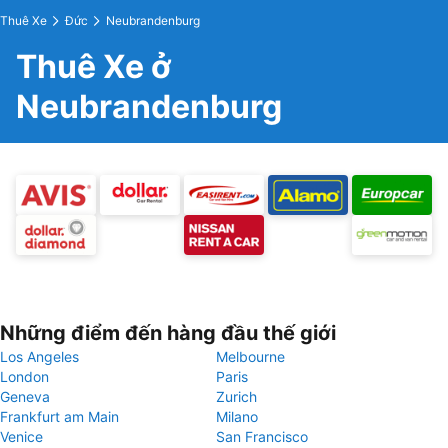
Thuê Xe
Đức
Neubrandenburg
Thuê Xe ở
Neubrandenburg
Những điểm đến hàng đầu thế giới
Los Angeles
Melbourne
London
Paris
Geneva
Zurich
Frankfurt am Main
Milano
Venice
San Francisco