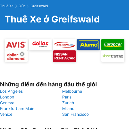
Thuê Xe
Đức
Greifswald
Thuê Xe ở Greifswald
Những điểm đến hàng đầu thế giới
Los Angeles
Melbourne
London
Paris
Geneva
Zurich
Frankfurt am Main
Milano
Venice
San Francisco