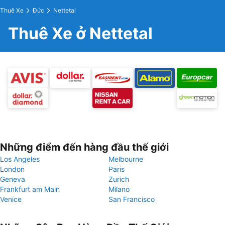
Thuê Xe
Đức
Nettetal
Thuê Xe ở Nettetal
Những điểm đến hàng đầu thế giới
Los Angeles
Melbourne
London
Paris
Geneva
Zurich
Frankfurt am Main
Milano
Venice
San Francisco