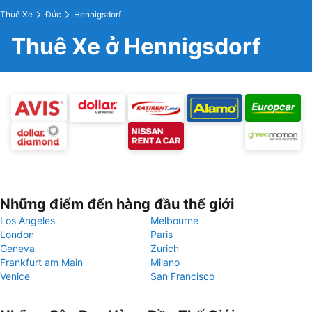
Thuê Xe
Đức
Hennigsdorf
Thuê Xe ở Hennigsdorf
Những điểm đến hàng đầu thế giới
Los Angeles
Melbourne
London
Paris
Geneva
Zurich
Frankfurt am Main
Milano
Venice
San Francisco