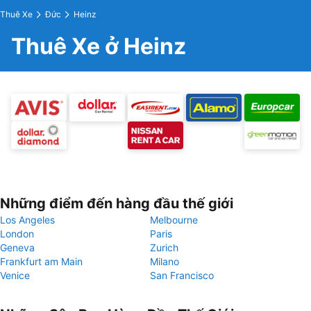
Thuê Xe
Đức
Heinz
Thuê Xe ở Heinz
Những điểm đến hàng đầu thế giới
Los Angeles
Melbourne
London
Paris
Geneva
Zurich
Frankfurt am Main
Milano
Venice
San Francisco