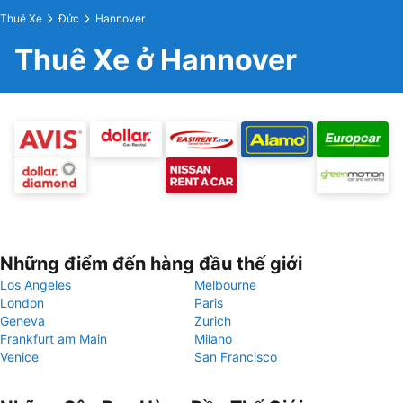
Thuê Xe
Đức
Hannover
Thuê Xe ở Hannover
Những điểm đến hàng đầu thế giới
Los Angeles
Melbourne
London
Paris
Geneva
Zurich
Frankfurt am Main
Milano
Venice
San Francisco