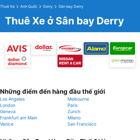
Thuê Xe
Anh Quốc
Derry
Sân bay Derry
Thuê Xe ở Sân bay Derry
Những điểm đến hàng đầu thế giới
Los Angeles
Melbourne
London
Paris
Geneva
Zurich
Frankfurt am Main
Milano
Venice
San Francisco