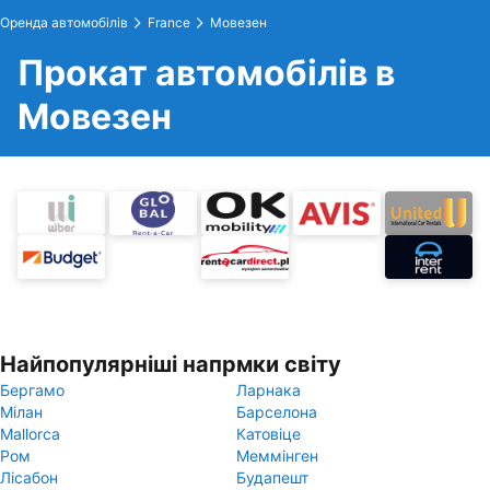
Оренда автомобілів
France
Мовезен
Прокат автомобілів в
Мовезен
Найпопулярніші напрмки світу
Бергамо
Ларнака
Мілан
Барселона
Mallorca
Катовіце
Ром
Меммінген
Лісабон
Будапешт