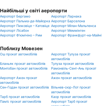
Найбільші у світі аеропорти
Аеропорт Бергамо
Аеропорт Ларнака
Аеропорт Пальма-де-Майорка
Аеропорт Барселона
Аеропорт Пижовіце – Катовіце
Аеропорт Мілан-Мальпенса
Аеропорт Лісабон
Аеропорт Меммінген
Аеропорт Ф'юмічіно – Рим
Аеропорт Франкфурт-на-Майні
Поблизу Мовезен
Ош прокат автомобілів
Аеропорт Тулуза прокат
автомобілів
Бланьяк прокат автомобілів
Тулуза прокат автомобілів
Монтобан прокат автомобілів
Рамонвіль-Сент-Ань прокат
автомобілів
Аеропорт Ажен прокат
Ажен прокат автомобілів
автомобілів
Сен-Годан прокат автомобілів
Вільнев-сюр-Лот прокат
автомобілів
Тарб прокат автомобілів
Каор прокат автомобілів
Пам’є прокат автомобілів
Аеропорт Тарб прокат