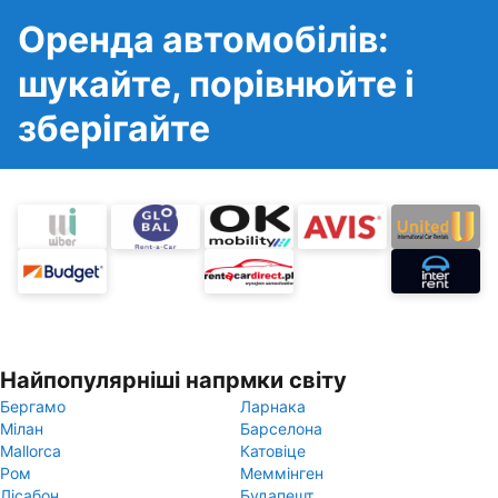
Оренда автомобілів:
шукайте, порівнюйте і
зберігайте
Найпопулярніші напрмки світу
Бергамо
Ларнака
Мілан
Барселона
Mallorca
Катовіце
Ром
Меммінген
Лісабон
Будапешт