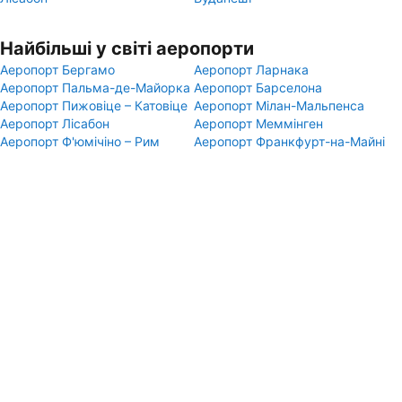
Найбільші у світі аеропорти
Аеропорт Бергамо
Аеропорт Ларнака
Аеропорт Пальма-де-Майорка
Аеропорт Барселона
Аеропорт Пижовіце – Катовіце
Аеропорт Мілан-Мальпенса
Аеропорт Лісабон
Аеропорт Меммінген
Аеропорт Ф'юмічіно – Рим
Аеропорт Франкфурт-на-Майні