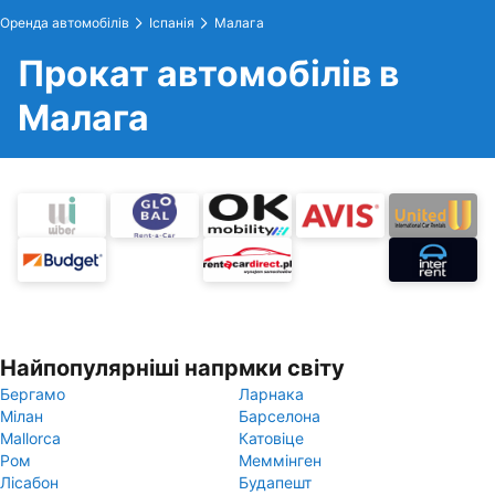
Оренда автомобілів
Іспанія
Малага
Прокат автомобілів в
Малага
Найпопулярніші напрмки світу
Бергамо
Ларнака
Мілан
Барселона
Mallorca
Катовіце
Ром
Меммінген
Лісабон
Будапешт