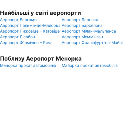
Найбільші у світі аеропорти
Аеропорт Бергамо
Аеропорт Ларнака
Аеропорт Пальма-де-Майорка
Аеропорт Барселона
Аеропорт Пижовіце – Катовіце
Аеропорт Мілан-Мальпенса
Аеропорт Лісабон
Аеропорт Меммінген
Аеропорт Ф'юмічіно – Рим
Аеропорт Франкфурт-на-Майні
Поблизу Аеропорт Менорка
Менорка прокат автомобілів
Майорка прокат автомобілів