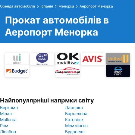
Оренда автомобілів
Іспанія
Менорка
Аеропорт Менорка
Прокат автомобілів в
Аеропорт Менорка
Найпопулярніші напрмки світу
Бергамо
Ларнака
Мілан
Барселона
Mallorca
Катовіце
Ром
Меммінген
Лісабон
Будапешт