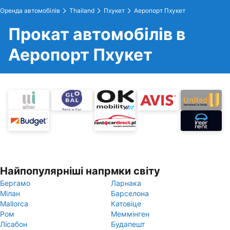
Оренда автомобілів
Thailand
Пхукет
Аеропорт Пхукет
Прокат автомобілів в
Аеропорт Пхукет
Найпопулярніші напрмки світу
Бергамо
Ларнака
Мілан
Барселона
Mallorca
Катовіце
Ром
Меммінген
Лісабон
Будапешт