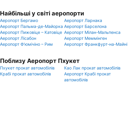
Найбільші у світі аеропорти
Аеропорт Бергамо
Аеропорт Ларнака
Аеропорт Пальма-де-Майорка
Аеропорт Барселона
Аеропорт Пижовіце – Катовіце
Аеропорт Мілан-Мальпенса
Аеропорт Лісабон
Аеропорт Меммінген
Аеропорт Ф'юмічіно – Рим
Аеропорт Франкфурт-на-Майні
Поблизу Аеропорт Пхукет
Пхукет прокат автомобілів
Као Лак прокат автомобілів
Крабі прокат автомобілів
Аеропорт Крабі прокат
автомобілів