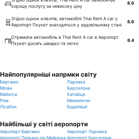
8.6
хорошу послугу за невисоку ціну
Згідно оцінок клієнтів, автомобілі Thai Rent A car у
8.6
Аеропорт Пхукет знаходяться у задовільному стані
Отримати автомобіль в Thai Rent A car в Аеропорт
8.4
Пхукет досить швидко та легко
Найпопулярніші напрмки світу
Бергамо
Ларнака
Мілан
Барселона
Mallorca
Катовіце
Ром
Меммінген
Лісабон
Будапешт
Найбільші у світі аеропорти
Аеропорт Бергамо
Аеропорт Ларнака
Аеропорт Пальма-де-Майорка
Аеропорт Барселона