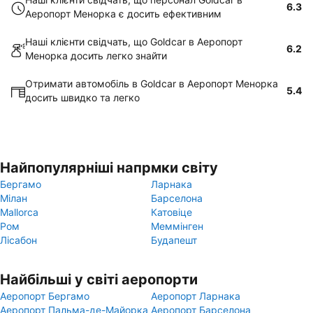
6.3
Аеропорт Менорка є досить ефективним
Наші клієнти свідчать, що Goldcar в Аеропорт
6.2
Менорка досить легко знайти
Отримати автомобіль в Goldcar в Аеропорт Менорка
5.4
досить швидко та легко
Найпопулярніші напрмки світу
Бергамо
Ларнака
Мілан
Барселона
Mallorca
Катовіце
Ром
Меммінген
Лісабон
Будапешт
Найбільші у світі аеропорти
Аеропорт Бергамо
Аеропорт Ларнака
Аеропорт Пальма-де-Майорка
Аеропорт Барселона