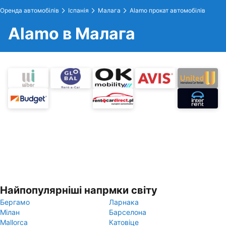
Оренда автомобілів
Іспанія
Малага
Alamo прокат автомобілів
Alamo в Малага
Найпопулярніші напрмки світу
Бергамо
Ларнака
Мілан
Барселона
Mallorca
Катовіце