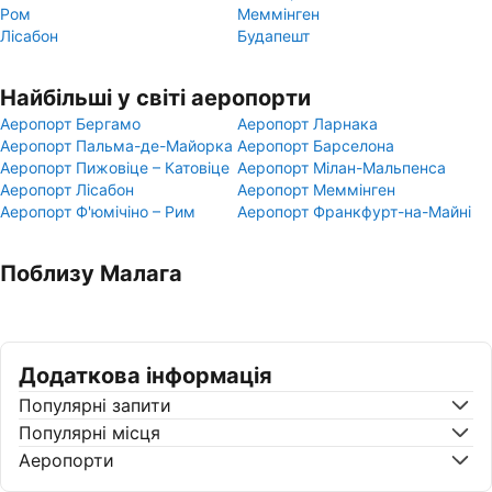
Ром
Меммінген
Лісабон
Будапешт
Найбільші у світі аеропорти
Аеропорт Бергамо
Аеропорт Ларнака
Аеропорт Пальма-де-Майорка
Аеропорт Барселона
Аеропорт Пижовіце – Катовіце
Аеропорт Мілан-Мальпенса
Аеропорт Лісабон
Аеропорт Меммінген
Аеропорт Ф'юмічіно – Рим
Аеропорт Франкфурт-на-Майні
Поблизу Малага
Додаткова інформація
Популярні запити
Популярні місця
Аеропорти