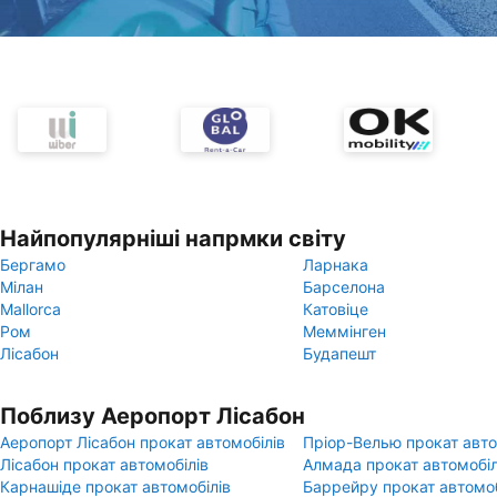
Найпопулярніші напрмки світу
Бергамо
Ларнака
Мілан
Барселона
Mallorca
Катовіце
Ром
Меммінген
Лісабон
Будапешт
Поблизу Аеропорт Лісабон
Аеропорт Лісабон прокат автомобілів
Пріор-Велью прокат авто
Лісабон прокат автомобілів
Алмада прокат автомобіл
Карнашіде прокат автомобілів
Баррейру прокат автомоб