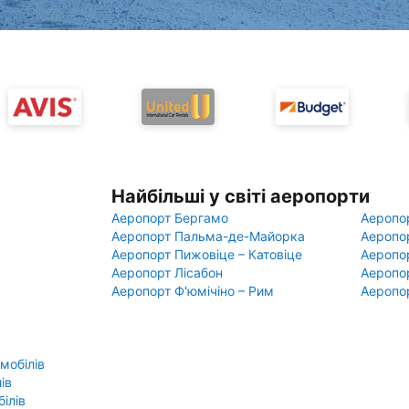
Найбільші у світі аеропорти
Аеропорт Бергамо
Аеропо
Аеропорт Пальма-де-Майорка
Аеропо
Аеропорт Пижовіце – Катовіце
Аеропо
Аеропорт Лісабон
Аеропо
Аеропорт Ф'юмічіно – Рим
Аеропо
мобілів
ів
ілів