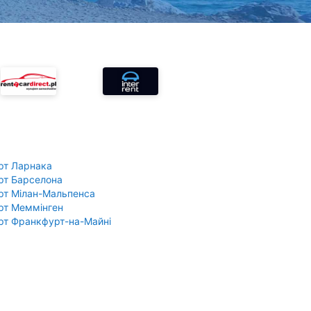
рт Ларнака
рт Барселона
рт Мілан-Мальпенса
рт Меммінген
рт Франкфурт-на-Майні