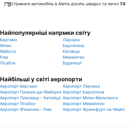
Отримати автомобіль в Alamo досить швидко та легко
7.9
Найпопулярніші напрмки світу
Бергамо
Ларнака
Мілан
Барселона
Mallorca
Катовіце
Ром
Меммінген
Лісабон
Будапешт
Найбільші у світі аеропорти
Аеропорт Бергамо
Аеропорт Ларнака
Аеропорт Пальма-де-Майорка
Аеропорт Барселона
Аеропорт Пижовіце – Катовіце
Аеропорт Мілан-Мальпенса
Аеропорт Лісабон
Аеропорт Меммінген
Аеропорт Ф'юмічіно – Рим
Аеропорт Франкфурт-на-Майні