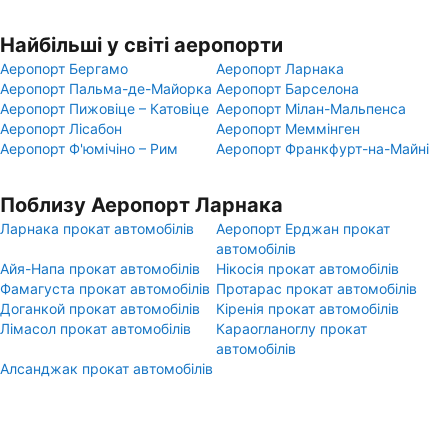
Найбільші у світі аеропорти
Аеропорт Бергамо
Аеропорт Ларнака
Аеропорт Пальма-де-Майорка
Аеропорт Барселона
Аеропорт Пижовіце – Катовіце
Аеропорт Мілан-Мальпенса
Аеропорт Лісабон
Аеропорт Меммінген
Аеропорт Ф'юмічіно – Рим
Аеропорт Франкфурт-на-Майні
Поблизу Аеропорт Ларнака
Ларнака прокат автомобілів
Аеропорт Ерджан прокат
автомобілів
Айя-Напа прокат автомобілів
Нікосія прокат автомобілів
Фамагуста прокат автомобілів
Протарас прокат автомобілів
Доганкой прокат автомобілів
Кіренія прокат автомобілів
Лімасол прокат автомобілів
Караогланоглу прокат
автомобілів
Алсанджак прокат автомобілів