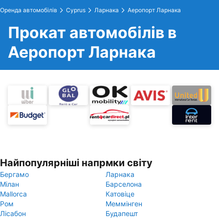
Оренда автомобілів
Cyprus
Ларнака
Аеропорт Ларнака
Прокат автомобілів в
Аеропорт Ларнака
Найпопулярніші напрмки світу
Бергамо
Ларнака
Мілан
Барселона
Mallorca
Катовіце
Ром
Меммінген
Лісабон
Будапешт