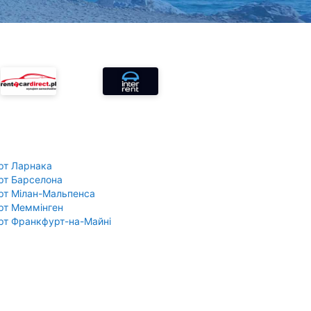
рт Ларнака
рт Барселона
рт Мілан-Мальпенса
рт Меммінген
рт Франкфурт-на-Майні