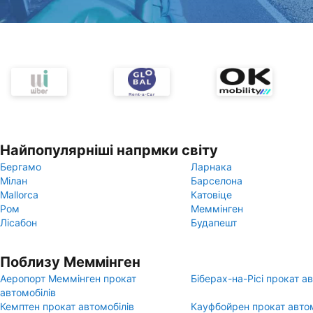
Найпопулярніші напрмки світу
Бергамо
Ларнака
Мілан
Барселона
Mallorca
Катовіце
Ром
Меммінген
Лісабон
Будапешт
Поблизу Меммінген
Аеропорт Меммінген прокат
Біберах-на-Рісі прокат а
автомобілів
Кемптен прокат автомобілів
Кауфбойрен прокат автом