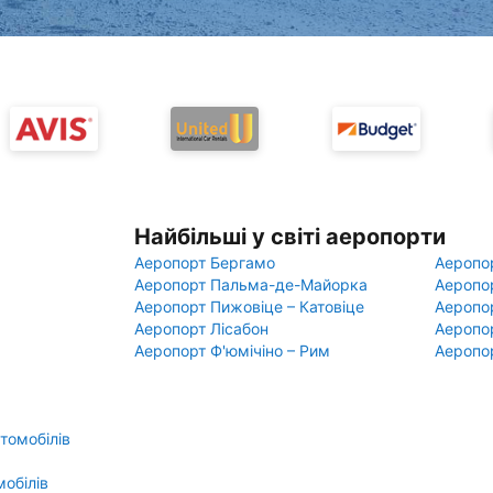
Найбільші у світі аеропорти
Аеропорт Бергамо
Аеропо
Аеропорт Пальма-де-Майорка
Аеропо
Аеропорт Пижовіце – Катовіце
Аеропо
Аеропорт Лісабон
Аеропо
Аеропорт Ф'юмічіно – Рим
Аеропо
втомобілів
обілів